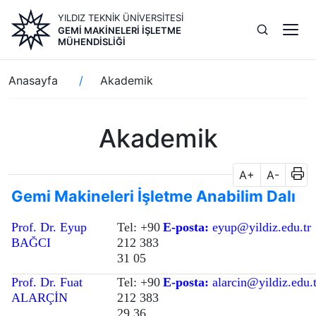
Ana
YILDIZ TEKNİK ÜNİVERSİTESİ
içeriğe
GEMI MAKINELERI İŞLETME
atla
MÜHENDISLIĞI
Sayfa
Anasayfa
Akademik
yolu
Akademik
A+
A-
Gemi Makineleri İşletme Anabilim Dalı
Prof. Dr. Eyup
Tel: +90
E-posta:
eyup@yildiz.edu.tr
BAĞCI
212 383
31 05
Prof. Dr. Fuat
Tel: +90
E-posta:
alarcin@yildiz.edu.t
ALARÇİN
212 383
29 36