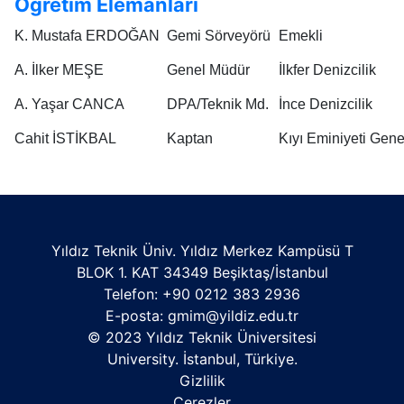
Öğretim Elemanları
K. Mustafa ERDOĞAN
Gemi Sörveyörü
Emekli
A. İlker MEŞE
Genel Müdür
İlkfer Denizcilik
A. Yaşar CANCA
DPA/Teknik Md.
İnce Denizcilik
Cahit İSTİKBAL
Kaptan
Kıyı Eminiyeti Gen
Yıldız Teknik Üniv. Yıldız Merkez Kampüsü T
BLOK 1. KAT 34349 Beşiktaş/İstanbul
Telefon: +90 0212 383 2936
E-posta:
gmim@yildiz.edu.tr
© 2023 Yıldız Teknik Üniversitesi
University. İstanbul, Türkiye.
Gizlilik
Çerezler