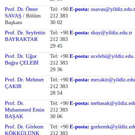
Prof. Dr. Ömer
Tel: +90
E-posta:
osavas@yildiz.edu.t
SAVAŞ
/ Bölüm
212 383
Başkanı
30 02
Prof. Dr. Seyfettin
Tel: +90
E-posta:
sbay@yildiz.edu.tr
BAYRAKTAR
212 383
29 45
Prof. Dr. Uğur
Tel: +90
E-posta:
ucelebi@yildiz.edu.
Buğra ÇELEBİ
212 383
29 36
Prof. Dr. Mehmet
Tel: +90
E-posta:
mecakir@yildiz.edu
ÇAKIR
212 383
28 54
Prof. Dr.
Tel: +90
E-posta:
mebasak@yildiz.edu
Muhammed Emin
212 383
BAŞAK
30 06
Prof. Dr. Görkem
Tel: +90
E-posta:
gorkemk@yildiz.edu
KÖKKÜLÜNK
212 383