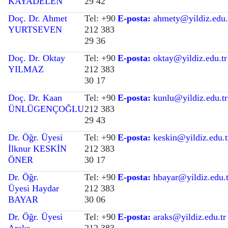
KAYADELEN
29 42
Doç. Dr. Ahmet
Tel: +90
E-posta:
ahmety
@yildiz.edu.
YURTSEVEN
212 383
29 36
Doç. Dr. Oktay
Tel: +90
E-posta:
oktay@yildiz.edu.tr
YILMAZ
212 383
30 17
Doç. Dr. Kaan
Tel: +90
E-posta:
kunlu@yildiz.edu.tr
ÜNLÜGENÇOĞLU
212 383
29 43
Dr. Öğr. Üyesi
Tel: +90
E-posta:
keskin
@yildiz.edu.t
İlknur KESKİN
212 383
ÖNER
30 17
Dr. Öğr.
Tel: +90
E-posta:
hbayar@yildiz.edu.t
Üyesi Haydar
212 383
BAYAR
30 06
Dr. Öğr. Üyesi
Tel: +90
E-posta:
araks@yildiz.edu.tr