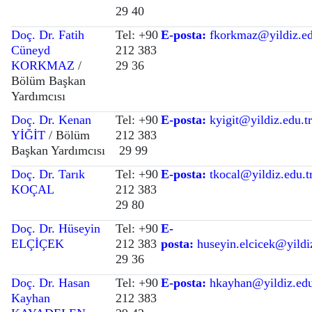
29 40
Doç. Dr. Fatih
Tel: +90
E-posta:
fkorkmaz
@yildiz.ed
Cüneyd
212 383
KORKMAZ
/
29 36
Bölüm Başkan
Yardımcısı
Doç. Dr. Kenan
Tel: +90
E-posta:
kyigit@yildiz.edu.t
YİĞİT
/ Bölüm
212 383
Başkan Yardımcısı
29 99
Doç. Dr. Tarık
Tel: +90
E-posta:
tkocal@yildiz.edu.t
KOÇAL
212 383
29 80
Doç. Dr. Hüseyin
Tel: +90
E-
ELÇİÇEK
212 383
posta:
huseyin.elcicek@yildiz
29 36
Doç. Dr. Hasan
Tel: +90
E-posta:
hkayhan@yildiz.edu
Kayhan
212 383