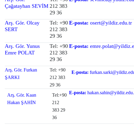
Çağatayhan SEVİM
212 383
29 36
Arş. Gör. Olcay
Tel: +90
E-posta:
osert@yildiz.edu.tr
SERT
212 383
29 36
Arş. Gör. Yunus
Tel: +90
E-posta:
emre.polat@yildiz.e
Emre POLAT
212 383
29 36
Arş. Gör. Furkan
Tel: +90
E-posta:
furkan.sarki@yildiz.edu
ŞARKI
212 383
29 36
E-posta:
hakan.sahin@yildiz.edu.
Arş. Gör. Kaan
Tel:+90
Hakan ŞAHİN
212
383 29
36