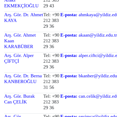
Araks
212 383
EKMEKÇİOĞLU
29 43
Arş. Gör. Dr. Ahmet
Tel: +90
E-posta:
ahmkaya@yildiz.edu
KAYA
212 383
29 36
Arş. Gör. Ahmet
Tel: +90
E-posta:
akaan@yildiz.edu.t
Kaan
212 383
KARABÜBER
29 36
Arş. Gör. Alper
Tel: +90
E-posta:
alper.ciftci@yildiz.
ÇİFTÇİ
212 383
29 36
Arş. Gör. Dr. Berna
Tel: +90
E-posta:
bkanber@yildiz.edu
KANBEROĞLU
212 383
31 56
Arş. Gör. Burak
Tel: +90
E-posta:
can.celik@yildiz.ed
Can ÇELİK
212 383
29 36
Arş. Gör.
Tel: +90
E-posta:
sevimca@yildiz.edu