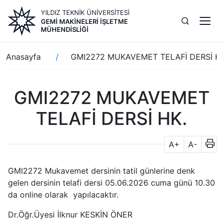
Ana
YILDIZ TEKNİK ÜNİVERSİTESİ
içeriğe
GEMI MAKINELERI İŞLETME
atla
MÜHENDISLIĞI
Sayfa
Anasayfa
GMI2272 MUKAVEMET TELAFİ DERSİ H
yolu
GMI2272 MUKAVEMET
TELAFİ DERSİ HK.
A+
A-
GMI2272 Mukavemet dersinin tatil günlerine denk
gelen dersinin telafi dersi 05.06.2026 cuma günü 10.30
da online olarak yapılacaktır.
Dr.Öğr.Üyesi İlknur KESKİN ÖNER